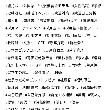
#壁打ち
#外国語
#大規模言語モデル
#女性活躍
#学習
#定時退社
#就活イベント
#就活対策
#就活自己分析
#属人化
#履歴書
#志望動機
#情報収集力
#情報漏洩
#採用マーケティング
#採用基準
#採用基準評価シート
#採用広報
#採用方法
#採用試験
#採用面接
#推し活
#教職員
#文系chatGPT
#新卒採用
#新社会人
#日本のゴルフコース
#日産自動車
#時間管理
#書類選考
#有価証券報告書
#機械学習
#求人票
#漫画
#無料求人サイト
#犬
#理想の上司
#理解力
#生産性
#留学生の就活
#発達障害’
#睡眠
#社長のためのゴルフトリビア
#祖蔵哲
#福利厚生
#管理職
#組織運営
#経験者採用
#習慣化
#職務経歴書
#自己理解
#自己肯定感
#自走する組織
#英語
#褒め方
#要領
#言語化
#評価制度
#話し方
#読書
#論理的思考
#費用対効果
#賃金制度