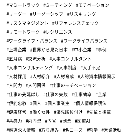
#マミートラック
#ミーティング
#モチベーション
#リーダー
#リーダーシップ
#リスキリング
#リスクマネジメント
#リファレンスチェック
#リモートワーク
#レジリエンス
#ワークライフ・バランス
#ワークライフバランス
#上場企業
#世界から見た日本
#中小企業
#事例
#五月病
#交流分析
#人事コンサルタント
#人事コンサルティング
#人事制度
#人手不足
#人材採用
#人材紹介
#人材育成
#人的資本情報開示
#人間力
#人間関係
#仕事のモチベーション
#仕事の先延ばし
#仕事の失敗
#仕事効率
#企業
#伊能忠敬
#個人
#個人事業主
#個人情報保護法
#健康経営
#働く女性
#優先順位付け
#先輩と後輩
#共感力
#内向型
#内省
#副業
#医療AI
#厳選求人情報
#取り組み
#名コース
#哲学
#営業活動