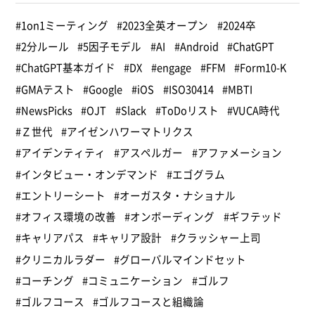
#1on1ミーティング
#2023全英オープン
#2024卒
#2分ルール
#5因子モデル
#AI
#Android
#ChatGPT
#ChatGPT基本ガイド
#DX
#engage
#FFM
#Form10-K
#GMAテスト
#Google
#iOS
#ISO30414
#MBTI
#NewsPicks
#OJT
#Slack
#ToDoリスト
#VUCA時代
#Ｚ世代
#アイゼンハワーマトリクス
#アイデンティティ
#アスペルガー
#アファメーション
#インタビュー・オンデマンド
#エゴグラム
#エントリーシート
#オーガスタ・ナショナル
#オフィス環境の改善
#オンボーディング
#ギフテッド
#キャリアパス
#キャリア設計
#クラッシャー上司
#クリニカルラダー
#グローバルマインドセット
#コーチング
#コミュニケーション
#ゴルフ
#ゴルフコース
#ゴルフコースと組織論