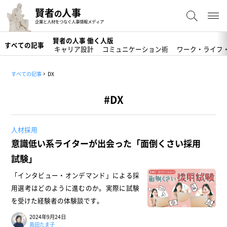
賢者
人事
の
企業と人材をつなぐ人事情報メディア
賢者の人事 働く人版
すべての記事
キャリア設計
コミュニケーション術
ワーク・ライフ
すべての記事
DX
#DX
人材採用
意識低い系ライターが出会った「面倒くさい採用
試験」
「インタビュー・オンデマンド」による採
用選考はどのように進むのか。実際に試験
を受けた経験者の体験談です。
2024年9月24日
島田たま子