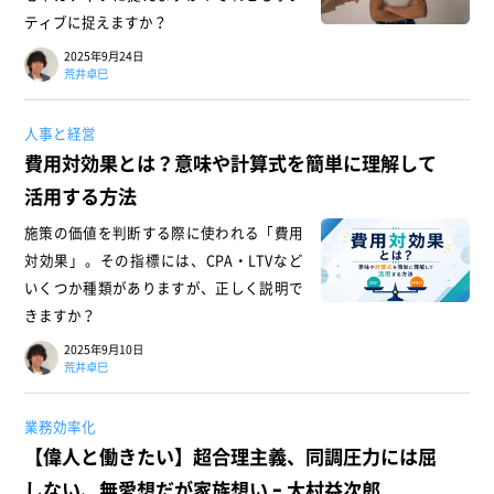
ティブに捉えますか？
2025年9月24日
荒井卓巳
人事と経営
費用対効果とは？意味や計算式を簡単に理解して
活用する方法
施策の価値を判断する際に使われる「費用
対効果」。その指標には、CPA・LTVなど
いくつか種類がありますが、正しく説明で
きますか？
2025年9月10日
荒井卓巳
業務効率化
【偉人と働きたい】超合理主義、同調圧力には屈
しない、無愛想だが家族想い ｰ 大村益次郎