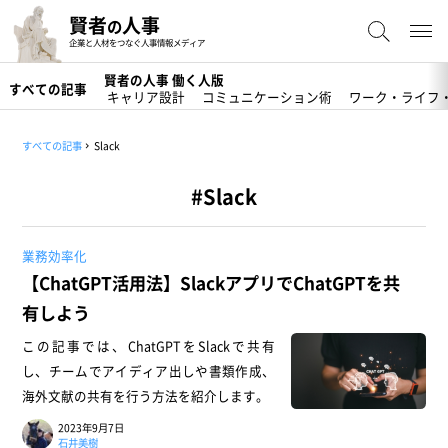
賢者
人事
の
企業と人材をつなぐ人事情報メディア
賢者の人事 働く人版
すべての記事
キャリア設計
コミュニケーション術
ワーク・ライフ
すべての記事
Slack
#Slack
業務効率化
【ChatGPT活用法】SlackアプリでChatGPTを共
有しよう
この記事では、ChatGPTをSlackで共有
し、チームでアイディア出しや書類作成、
海外文献の共有を行う方法を紹介します。
2023年9月7日
石井美樹