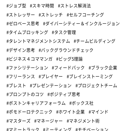
#ジョブ型
#スキマ時間
#ストレス解消法
#ストレッサー
#ストレッチ
#セルフコーチング
#ゼロベース思考
#ダイバーシティー＆インクルージョン
#タイムブロッキング
#タスク管理
#タレントマネジメントシステム
#チームビルディング
#デザイン思考
#バックグラウンドチェック
#ビジネス４コママンガ
#ビッグ5理論
#ファシリテーション
#フィードバック
#ブラック企業
#フリーランス
#プレイヤー
#ブレインストーミング
#ブレスト
#プレゼンテーション
#プロジェクトチーム
#プロンプトのコツ
#ポジティブ思考
#ボストンキャリアフォーラム
#ボックス社
#ポモドーロテクニック
#ホワイト企業
#マインド
#マスターズ
#マネージャー
#マネジメント術
#マミートラック
#ミーティング
#モチベーション