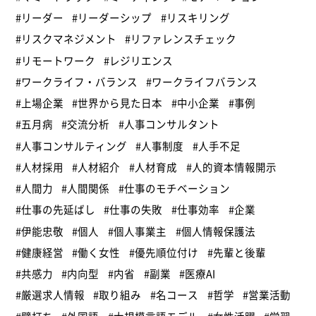
#リーダー
#リーダーシップ
#リスキリング
#リスクマネジメント
#リファレンスチェック
#リモートワーク
#レジリエンス
#ワークライフ・バランス
#ワークライフバランス
#上場企業
#世界から見た日本
#中小企業
#事例
#五月病
#交流分析
#人事コンサルタント
#人事コンサルティング
#人事制度
#人手不足
#人材採用
#人材紹介
#人材育成
#人的資本情報開示
#人間力
#人間関係
#仕事のモチベーション
#仕事の先延ばし
#仕事の失敗
#仕事効率
#企業
#伊能忠敬
#個人
#個人事業主
#個人情報保護法
#健康経営
#働く女性
#優先順位付け
#先輩と後輩
#共感力
#内向型
#内省
#副業
#医療AI
#厳選求人情報
#取り組み
#名コース
#哲学
#営業活動