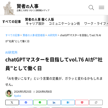
賢者
人事
の
企業と人材をつなぐ人事情報メディア
賢者の人事 働く人版
すべての記事
キャリア設計
コミュニケーション術
ワーク・ライフ
すべての記事
賢者の人事 経営者版
AI研究所
chatGPTマスターを目指してvol.76 AI
が”社員”として働く日
AI研究所
chatGPTマスターを目指してvol.76 AIが”社
員”として働く日
「AIを使いこなす」という言葉の定義が、ガラッと変わるかもしれま
せん。
2026年5月25日
2026年6月8日
Ayako