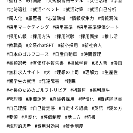
#壁打ち
#外国語
#大規模言語モデル
#女性活躍
#学習
#定時退社
#就活イベント
#就活対策
#就活自己分析
#属人化
#履歴書
#志望動機
#情報収集力
#情報漏洩
#採用マーケティング
#採用基準
#採用基準評価シート
#採用広報
#採用方法
#採用試験
#採用面接
#推し活
#教職員
#文系chatGPT
#新卒採用
#新社会人
#日本のゴルフコース
#日産自動車
#時間管理
#書類選考
#有価証券報告書
#機械学習
#求人票
#漫画
#無料求人サイト
#犬
#理想の上司
#理解力
#生産性
#留学生の就活
#発達障害’
#睡眠
#社長のためのゴルフトリビア
#祖蔵哲
#福利厚生
#管理職
#組織運営
#経験者採用
#習慣化
#職務経歴書
#自己理解
#自己肯定感
#自走する組織
#英語
#褒め方
#要領
#言語化
#評価制度
#話し方
#読書
#論理的思考
#費用対効果
#賃金制度