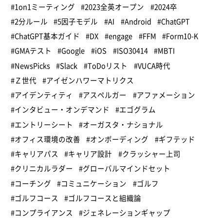
#1on1ミーティング
#2023全英オープン
#2024卒
#2分ルール
#5因子モデル
#AI
#Android
#ChatGPT
#ChatGPT基本ガイド
#DX
#engage
#FFM
#Form10-K
#GMAテスト
#Google
#iOS
#ISO30414
#MBTI
#NewsPicks
#Slack
#ToDoリスト
#VUCA時代
#Ｚ世代
#アイゼンハワーマトリクス
#アイデンティティ
#アスペルガー
#アファメーション
#インタビュー・オンデマンド
#エゴグラム
#エントリーシート
#オーガスタ・ナショナル
#オフィス環境の改善
#オンボーディング
#ギフテッド
#キャリアパス
#キャリア設計
#クラッシャー上司
#クリニカルラダー
#グローバルマインドセット
#コーチング
#コミュニケーション
#ゴルフ
#ゴルフコース
#ゴルフコースと組織論
#コンプライアンス
#ジェネレーションギャップ