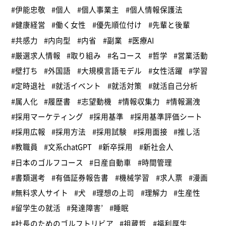
#伊能忠敬
#個人
#個人事業主
#個人情報保護法
#健康経営
#働く女性
#優先順位付け
#先輩と後輩
#共感力
#内向型
#内省
#副業
#医療AI
#厳選求人情報
#取り組み
#名コース
#哲学
#営業活動
#壁打ち
#外国語
#大規模言語モデル
#女性活躍
#学習
#定時退社
#就活イベント
#就活対策
#就活自己分析
#属人化
#履歴書
#志望動機
#情報収集力
#情報漏洩
#採用マーケティング
#採用基準
#採用基準評価シート
#採用広報
#採用方法
#採用試験
#採用面接
#推し活
#教職員
#文系chatGPT
#新卒採用
#新社会人
#日本のゴルフコース
#日産自動車
#時間管理
#書類選考
#有価証券報告書
#機械学習
#求人票
#漫画
#無料求人サイト
#犬
#理想の上司
#理解力
#生産性
#留学生の就活
#発達障害’
#睡眠
#社長のためのゴルフトリビア
#祖蔵哲
#福利厚生