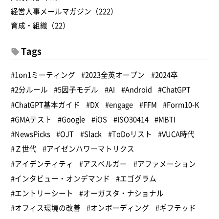
経営人事メールマガジン（222）
育成・組織（22）
Tags
#1on1ミーティング
#2023全英オープン
#2024卒
#2分ルール
#5因子モデル
#AI
#Android
#ChatGPT
#ChatGPT基本ガイド
#DX
#engage
#FFM
#Form10-K
#GMAテスト
#Google
#iOS
#ISO30414
#MBTI
#NewsPicks
#OJT
#Slack
#ToDoリスト
#VUCA時代
#Ｚ世代
#アイゼンハワーマトリクス
#アイデンティティ
#アスペルガー
#アファメーション
#インタビュー・オンデマンド
#エゴグラム
#エントリーシート
#オーガスタ・ナショナル
#オフィス環境の改善
#オンボーディング
#ギフテッド