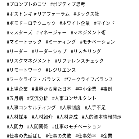
#プロンプトのコツ
#ポジティブ思考
#ボストンキャリアフォーラム
#ボックス社
#ポモドーロテクニック
#ホワイト企業
#マインド
#マスターズ
#マネージャー
#マネジメント術
#マミートラック
#ミーティング
#モチベーション
#リーダー
#リーダーシップ
#リスキリング
#リスクマネジメント
#リファレンスチェック
#リモートワーク
#レジリエンス
#ワークライフ・バランス
#ワークライフバランス
#上場企業
#世界から見た日本
#中小企業
#事例
#五月病
#交流分析
#人事コンサルタント
#人事コンサルティング
#人事制度
#人手不足
#人材採用
#人材紹介
#人材育成
#人的資本情報開示
#人間力
#人間関係
#仕事のモチベーション
#仕事の先延ばし
#仕事の失敗
#仕事効率
#企業