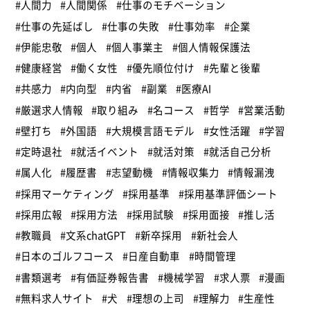
#人間力
#人間関係
#仕事のモチベーション
#仕事の先延ばし
#仕事の失敗
#仕事効率
#企業
#伊能忠敬
#個人
#個人事業主
#個人情報保護法
#健康経営
#働く女性
#優先順位付け
#先輩と後輩
#共感力
#内向型
#内省
#副業
#医療AI
#厳選求人情報
#取り組み
#名コース
#哲学
#営業活動
#壁打ち
#外国語
#大規模言語モデル
#女性活躍
#学習
#定時退社
#就活イベント
#就活対策
#就活自己分析
#属人化
#履歴書
#志望動機
#情報収集力
#情報漏洩
#採用マーケティング
#採用基準
#採用基準評価シート
#採用広報
#採用方法
#採用試験
#採用面接
#推し活
#教職員
#文系chatGPT
#新卒採用
#新社会人
#日本のゴルフコース
#日産自動車
#時間管理
#書類選考
#有価証券報告書
#機械学習
#求人票
#漫画
#無料求人サイト
#犬
#理想の上司
#理解力
#生産性