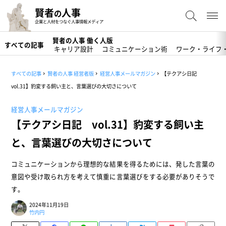
賢者
人事
の
企業と人材をつなぐ人事情報メディア
賢者の人事 働く人版
すべての記事
キャリア設計
コミュニケーション術
ワーク・ライフ
すべての記事
賢者の人事 経営者版
経営人事メールマガジン
【テクアシ日記
vol.31】豹変する飼い主と、言葉選びの大切さについて
経営人事メールマガジン
【テクアシ日記 vol.31】豹変する飼い主
と、言葉選びの大切さについて
コミュニケーションから理想的な結果を得るためには、発した言葉の
意図や受け取られ方を考えて慎重に言葉選びをする必要がありそうで
す。
2024年11月19日
竹内円