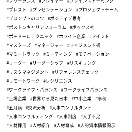
#フリーランス
#プレイヤー
#ブレインストーミング
#ブレスト
#プレゼンテーション
#プロジェクトチーム
#プロンプトのコツ
#ポジティブ思考
#ボストンキャリアフォーラム
#ボックス社
#ポモドーロテクニック
#ホワイト企業
#マインド
#マスターズ
#マネージャー
#マネジメント術
#マミートラック
#ミーティング
#モチベーション
#リーダー
#リーダーシップ
#リスキリング
#リスクマネジメント
#リファレンスチェック
#リモートワーク
#レジリエンス
#ワークライフ・バランス
#ワークライフバランス
#上場企業
#世界から見た日本
#中小企業
#事例
#五月病
#交流分析
#人事コンサルタント
#人事コンサルティング
#人事制度
#人手不足
#人材採用
#人材紹介
#人材育成
#人的資本情報開示