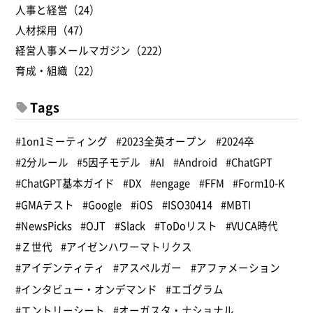
人事と経営（24）
人材採用（47）
経営人事メールマガジン（222）
育成・組織（22）
Tags
#1on1ミーティング
#2023全英オープン
#2024卒
#2分ルール
#5因子モデル
#AI
#Android
#ChatGPT
#ChatGPT基本ガイド
#DX
#engage
#FFM
#Form10-K
#GMAテスト
#Google
#iOS
#ISO30414
#MBTI
#NewsPicks
#OJT
#Slack
#ToDoリスト
#VUCA時代
#Ｚ世代
#アイゼンハワーマトリクス
#アイデンティティ
#アスペルガー
#アファメーション
#インタビュー・オンデマンド
#エゴグラム
#エントリーシート
#オーガスタ・ナショナル