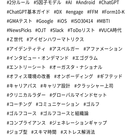
#2分ルール
#5因子モデル
#AI
#Android
#ChatGPT
#ChatGPT基本ガイド
#DX
#engage
#FFM
#Form10-K
#GMAテスト
#Google
#iOS
#ISO30414
#MBTI
#NewsPicks
#OJT
#Slack
#ToDoリスト
#VUCA時代
#Ｚ世代
#アイゼンハワーマトリクス
#アイデンティティ
#アスペルガー
#アファメーション
#インタビュー・オンデマンド
#エゴグラム
#エントリーシート
#オーガスタ・ナショナル
#オフィス環境の改善
#オンボーディング
#ギフテッド
#キャリアパス
#キャリア設計
#クラッシャー上司
#クリニカルラダー
#グローバルマインドセット
#コーチング
#コミュニケーション
#ゴルフ
#ゴルフコース
#ゴルフコースと組織論
#コンプライアンス
#ジェネレーションギャップ
#ジョブ型
#スキマ時間
#ストレス解消法