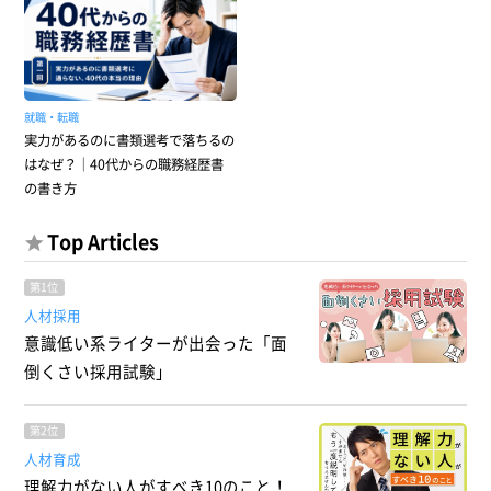
就職・転職
実力があるのに書類選考で落ちるの
はなぜ？｜40代からの職務経歴書
の書き方
Top Articles
第1位
人材採用
意識低い系ライターが出会った「面
倒くさい採用試験」
第2位
人材育成
理解力がない人がすべき10のこと！