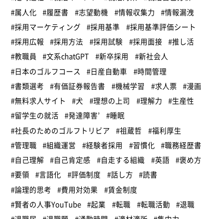
#属人化
#履歴書
#志望動機
#情報収集力
#情報漏洩
#採用マーケティング
#採用基準
#採用基準評価シート
#採用広報
#採用方法
#採用試験
#採用面接
#推し活
#教職員
#文系chatGPT
#新卒採用
#新社会人
#日本のゴルフコース
#日産自動車
#時間管理
#書類選考
#有価証券報告書
#機械学習
#求人票
#漫画
#無料求人サイト
#犬
#理想の上司
#理解力
#生産性
#留学生の就活
#発達障害’
#睡眠
#社長のためのゴルフトリビア
#祖蔵哲
#福利厚生
#管理職
#組織運営
#経験者採用
#習慣化
#職務経歴書
#自己理解
#自己肯定感
#自走する組織
#英語
#褒め方
#要領
#言語化
#評価制度
#話し方
#読書
#論理的思考
#費用対効果
#賃金制度
#賢者の人事YouTube
#起業
#転職
#転職活動
#退職