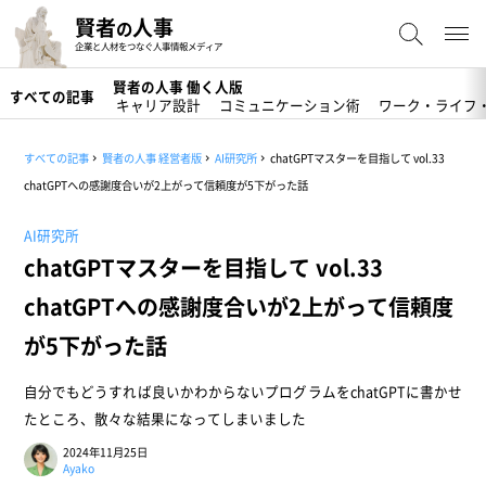
賢者
人事
の
企業と人材をつなぐ人事情報メディア
賢者の人事 働く人版
すべての記事
キャリア設計
コミュニケーション術
ワーク・ライフ
すべての記事
賢者の人事 経営者版
AI研究所
chatGPTマスターを目指して vol.33
chatGPTへの感謝度合いが2上がって信頼度が5下がった話
AI研究所
chatGPTマスターを目指して vol.33
chatGPTへの感謝度合いが2上がって信頼度
が5下がった話
自分でもどうすれば良いかわからないプログラムをchatGPTに書かせ
たところ、散々な結果になってしまいました
2024年11月25日
Ayako