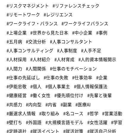
#リスクマネジメント
#リファレンスチェック
#リモートワーク
#レジリエンス
#ワークライフ・バランス
#ワークライフバランス
#上場企業
#世界から見た日本
#中小企業
#事例
#五月病
#交流分析
#人事コンサルタント
#人事コンサルティング
#人事制度
#人手不足
#人材採用
#人材紹介
#人材育成
#人的資本情報開示
#人間力
#人間関係
#仕事のモチベーション
#仕事の先延ばし
#仕事の失敗
#仕事効率
#企業
#伊能忠敬
#個人
#個人事業主
#個人情報保護法
#健康経営
#働く女性
#優先順位付け
#先輩と後輩
#共感力
#内向型
#内省
#副業
#医療AI
#厳選求人情報
#取り組み
#名コース
#哲学
#営業活動
#壁打ち
#外国語
#大規模言語モデル
#女性活躍
#学習
#定時退社
#就活イベント
#就活対策
#就活自己分析