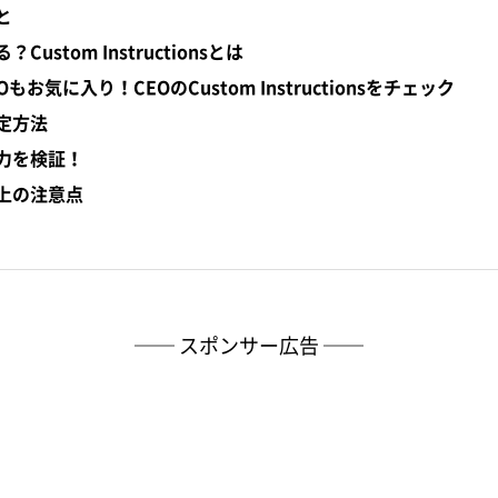
と
stom Instructionsとは
Oもお気に入り！CEOのCustom Instructionsをチェック
の設定方法
sの実力を検証！
s使用上の注意点
── スポンサー広告 ──