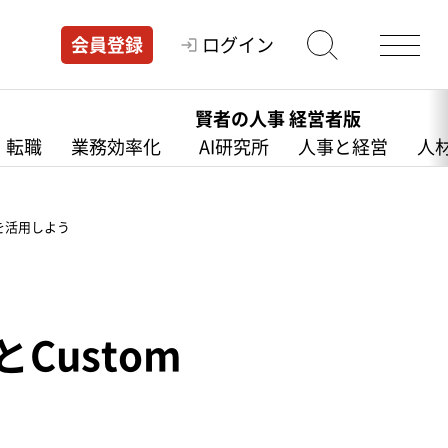
ログイン
会員登録
賢者の人事 経営者版
・転職
業務効率化
AI研究所
人事と経営
人
nsを活用しよう
Custom