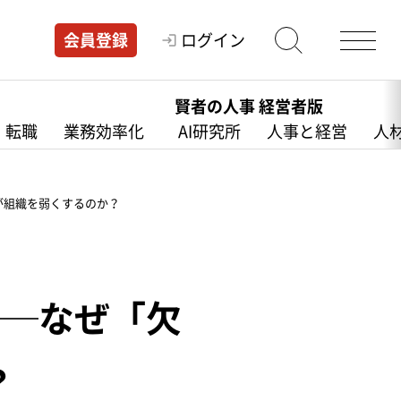
ログイン
会員登録
賢者の人事 経営者版
・転職
業務効率化
AI研究所
人事と経営
人
」が組織を弱くするのか？
──なぜ「欠
？