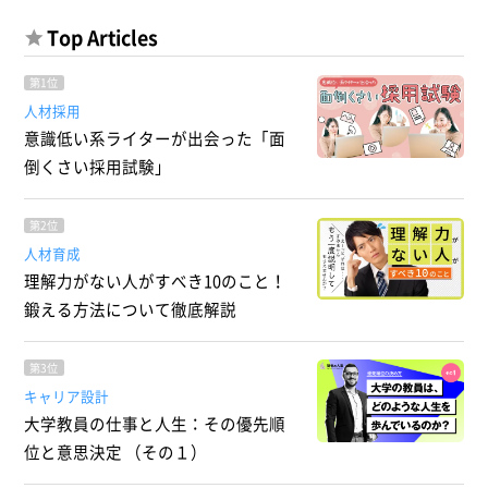
Top Articles
第1位
人材採用
意識低い系ライターが出会った「面
倒くさい採用試験」
第2位
人材育成
理解力がない人がすべき10のこと！
鍛える方法について徹底解説
第3位
キャリア設計
大学教員の仕事と人生：その優先順
位と意思決定 （その１）