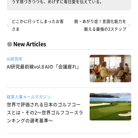
うす感づきつつも、めげずに毎日愛を伝えている。
どこかに行ってしまったお客
脱・あがり症！言語化能力を
さま
鍛える最強の3ステップ
New Articles
AI研究所
AI研究最前線vol.8 AIの「会議疲れ」
経営人事メールマガジン
世界で評価される日本のゴルフコー
スとは・その2～世界ゴルフコースラ
ンキングの選考基準～