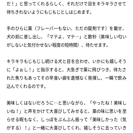
だ！」
と思ってくれるらしく、
それだけで目をキラキラさせて
待ちきれないようにもじもじとしは
じめます。
手のひらに薬（フレーバーもない、ただの錠剤です）を載せ、
犬の前に差し出し、「マテよ、マテ…」と数秒（
美味しい匂い
がしないと気付かせない程度の短時間）、
待たせます。
キラキラもじもじし続ける犬と目を合わせ、いかにも嬉しそう
に「
よぉし！」と指示すると、大急ぎで薬に飛びつき、
待たさ
れた焦りもあってその早食い癖を遺憾なく発揮し、
一瞬で飲み
込んでくれるのです。
美味しくはないだろうに…と思いながら、「やったね！
美味し
いね！」と声をかけて大喜びしてみせると、
薬の味に思いを至
らせる暇もなく、しっぽをぶんぶん振って「
美味しかった（気
がする）！」と一緒に大喜びしてくれ、
嬉しそうに去っていき