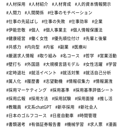
#人材採用
#人材紹介
#人材育成
#人的資本情報開示
#人間力
#人間関係
#仕事のモチベーション
#仕事の先延ばし
#仕事の失敗
#仕事効率
#企業
#伊能忠敬
#個人
#個人事業主
#個人情報保護法
#健康経営
#働く女性
#優先順位付け
#先輩と後輩
#共感力
#内向型
#内省
#副業
#医療AI
#厳選求人情報
#取り組み
#名コース
#哲学
#営業活動
#壁打ち
#外国語
#大規模言語モデル
#女性活躍
#学習
#定時退社
#就活イベント
#就活対策
#就活自己分析
#属人化
#履歴書
#志望動機
#情報収集力
#情報漏洩
#採用マーケティング
#採用基準
#採用基準評価シート
#採用広報
#採用方法
#採用試験
#採用面接
#推し活
#教職員
#文系chatGPT
#新卒採用
#新社会人
#日本のゴルフコース
#日産自動車
#時間管理
#書類選考
#有価証券報告書
#機械学習
#求人票
#漫画