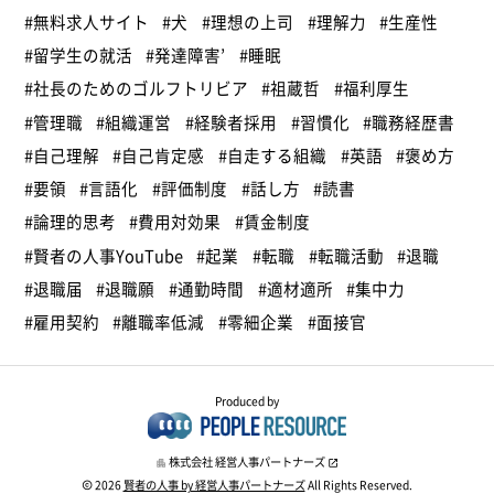
#無料求人サイト
#犬
#理想の上司
#理解力
#生産性
#留学生の就活
#発達障害’
#睡眠
#社長のためのゴルフトリビア
#祖蔵哲
#福利厚生
#管理職
#組織運営
#経験者採用
#習慣化
#職務経歴書
#自己理解
#自己肯定感
#自走する組織
#英語
#褒め方
#要領
#言語化
#評価制度
#話し方
#読書
#論理的思考
#費用対効果
#賃金制度
#賢者の人事YouTube
#起業
#転職
#転職活動
#退職
#退職届
#退職願
#通勤時間
#適材適所
#集中力
#雇用契約
#離職率低減
#零細企業
#面接官
Produced by
株式会社 経営人事パートナーズ
2026
賢者の人事 by 経営人事パートナーズ
All Rights Reserved.