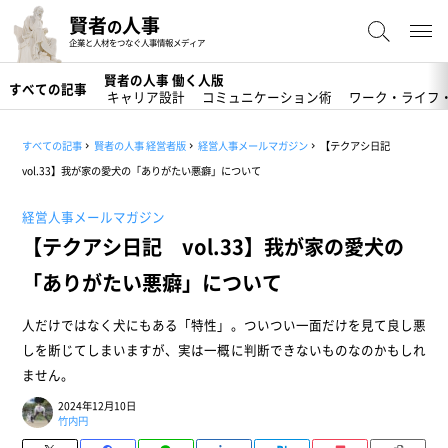
賢者
人事
の
企業と人材をつなぐ人事情報メディア
賢者の人事 働く人版
すべての記事
キャリア設計
コミュニケーション術
ワーク・ライフ
すべての記事
賢者の人事 経営者版
経営人事メールマガジン
【テクアシ日記
vol.33】我が家の愛犬の「ありがたい悪癖」について
経営人事メールマガジン
【テクアシ日記 vol.33】我が家の愛犬の
「ありがたい悪癖」について
人だけではなく犬にもある「特性」。ついつい一面だけを見て良し悪
しを断じてしまいますが、実は一概に判断できないものなのかもしれ
ません。
2024年12月10日
竹内円