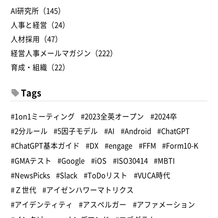
AI研究所（145）
人事と経営（24）
人材採用（47）
経営人事メールマガジン（222）
育成・組織（22）
Tags
#1on1ミーティング
#2023全英オープン
#2024卒
#2分ルール
#5因子モデル
#AI
#Android
#ChatGPT
#ChatGPT基本ガイド
#DX
#engage
#FFM
#Form10-K
#GMAテスト
#Google
#iOS
#ISO30414
#MBTI
#NewsPicks
#Slack
#ToDoリスト
#VUCA時代
#Ｚ世代
#アイゼンハワーマトリクス
#アイデンティティ
#アスペルガー
#アファメーション