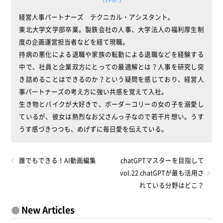
経営人事パートナーズ テクニカル・アシスタント。
東北大学文学部卒業。製鉄会社の人事、大学法人の福利厚生制
度の企画運営担当者などを経て現職。
持病の悪化による退職や家族の転勤による退職などを経験する
中で、社員と企業双方にとっての最適解とは？人事を研究し突
き詰めることはできるのか？という疑問を感じており、経営人
事パートナーズの考え方に強い共感を覚えて入社。
生き物とバイクが大好きで、ボーダーコリーの女の子を溺愛し
ているが、彼女は熱烈なお父さんっ子なので若干片想い。うす
うす感づきつつも、めげずに毎日愛を伝えている。
誰でもできる！AI動画編集
chatGPTマスターを目指して
vol.22 chatGPTが最も活用さ
れている分野はどこ？
New Articles