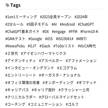
Tags
#1on1ミーティング
#2023全英オープン
#2024卒
#2分ルール
#5因子モデル
#AI
#Android
#ChatGPT
#ChatGPT基本ガイド
#DX
#engage
#FFM
#Form10-K
#GMAテスト
#Google
#iOS
#ISO30414
#MBTI
#NewsPicks
#OJT
#Slack
#ToDoリスト
#VUCA時代
#Ｚ世代
#アイゼンハワーマトリクス
#アイデンティティ
#アスペルガー
#アファメーション
#インタビュー・オンデマンド
#エゴグラム
#エントリーシート
#オーガスタ・ナショナル
#オフィス環境の改善
#オンボーディング
#ギフテッド
#キャリアパス
#キャリア設計
#クラッシャー上司
#クリニカルラダー
#グローバルマインドセット
#コーチング
#コミュニケーション
#ゴルフ