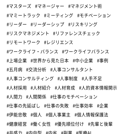
#マスターズ
#マネージャー
#マネジメント術
#マミートラック
#ミーティング
#モチベーション
#リーダー
#リーダーシップ
#リスキリング
#リスクマネジメント
#リファレンスチェック
#リモートワーク
#レジリエンス
#ワークライフ・バランス
#ワークライフバランス
#上場企業
#世界から見た日本
#中小企業
#事例
#五月病
#交流分析
#人事コンサルタント
#人事コンサルティング
#人事制度
#人手不足
#人材採用
#人材紹介
#人材育成
#人的資本情報開示
#人間力
#人間関係
#仕事のモチベーション
#仕事の先延ばし
#仕事の失敗
#仕事効率
#企業
#伊能忠敬
#個人
#個人事業主
#個人情報保護法
#健康経営
#働く女性
#優先順位付け
#先輩と後輩
#共感力
#内向型
#内省
#副業
#医療AI