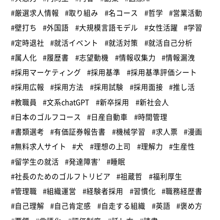
#厳選求人情報
#取り組み
#名コース
#哲学
#営業活動
#壁打ち
#外国語
#大規模言語モデル
#女性活躍
#学習
#定時退社
#就活イベント
#就活対策
#就活自己分析
#属人化
#履歴書
#志望動機
#情報収集力
#情報漏洩
#採用マーケティング
#採用基準
#採用基準評価シート
#採用広報
#採用方法
#採用試験
#採用面接
#推し活
#教職員
#文系chatGPT
#新卒採用
#新社会人
#日本のゴルフコース
#日産自動車
#時間管理
#書類選考
#有価証券報告書
#機械学習
#求人票
#漫画
#無料求人サイト
#犬
#理想の上司
#理解力
#生産性
#留学生の就活
#発達障害’
#睡眠
#社長のためのゴルフトリビア
#祖蔵哲
#福利厚生
#管理職
#組織運営
#経験者採用
#習慣化
#職務経歴書
#自己理解
#自己肯定感
#自走する組織
#英語
#褒め方