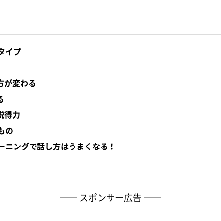
タイプ
方が変わる
る
説得力
もの
ーニングで話し方はうまくなる！
── スポンサー広告 ──