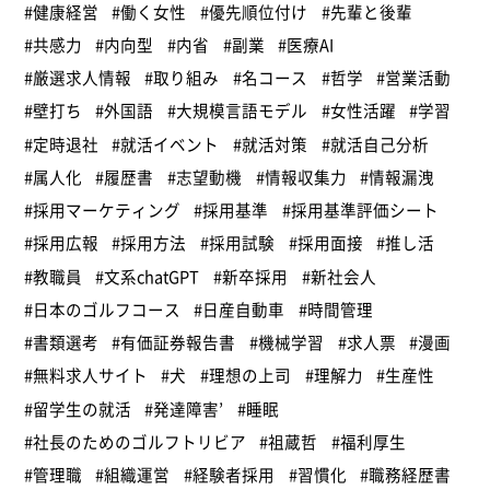
#健康経営
#働く女性
#優先順位付け
#先輩と後輩
#共感力
#内向型
#内省
#副業
#医療AI
#厳選求人情報
#取り組み
#名コース
#哲学
#営業活動
#壁打ち
#外国語
#大規模言語モデル
#女性活躍
#学習
#定時退社
#就活イベント
#就活対策
#就活自己分析
#属人化
#履歴書
#志望動機
#情報収集力
#情報漏洩
#採用マーケティング
#採用基準
#採用基準評価シート
#採用広報
#採用方法
#採用試験
#採用面接
#推し活
#教職員
#文系chatGPT
#新卒採用
#新社会人
#日本のゴルフコース
#日産自動車
#時間管理
#書類選考
#有価証券報告書
#機械学習
#求人票
#漫画
#無料求人サイト
#犬
#理想の上司
#理解力
#生産性
#留学生の就活
#発達障害’
#睡眠
#社長のためのゴルフトリビア
#祖蔵哲
#福利厚生
#管理職
#組織運営
#経験者採用
#習慣化
#職務経歴書