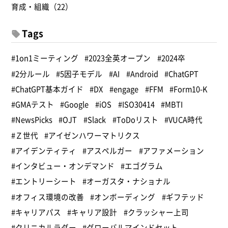
育成・組織（22）
Tags
#1on1ミーティング
#2023全英オープン
#2024卒
#2分ルール
#5因子モデル
#AI
#Android
#ChatGPT
#ChatGPT基本ガイド
#DX
#engage
#FFM
#Form10-K
#GMAテスト
#Google
#iOS
#ISO30414
#MBTI
#NewsPicks
#OJT
#Slack
#ToDoリスト
#VUCA時代
#Ｚ世代
#アイゼンハワーマトリクス
#アイデンティティ
#アスペルガー
#アファメーション
#インタビュー・オンデマンド
#エゴグラム
#エントリーシート
#オーガスタ・ナショナル
#オフィス環境の改善
#オンボーディング
#ギフテッド
#キャリアパス
#キャリア設計
#クラッシャー上司
#クリニカルラダー
#グローバルマインドセット