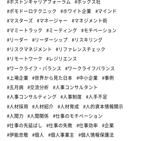
#ボストンキャリアフォーラム
#ボックス社
#ポモドーロテクニック
#ホワイト企業
#マインド
#マスターズ
#マネージャー
#マネジメント術
#マミートラック
#ミーティング
#モチベーション
#リーダー
#リーダーシップ
#リスキリング
#リスクマネジメント
#リファレンスチェック
#リモートワーク
#レジリエンス
#ワークライフ・バランス
#ワークライフバランス
#上場企業
#世界から見た日本
#中小企業
#事例
#五月病
#交流分析
#人事コンサルタント
#人事コンサルティング
#人事制度
#人手不足
#人材採用
#人材紹介
#人材育成
#人的資本情報開示
#人間力
#人間関係
#仕事のモチベーション
#仕事の先延ばし
#仕事の失敗
#仕事効率
#企業
#伊能忠敬
#個人
#個人事業主
#個人情報保護法