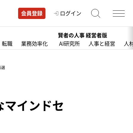
ログイン
会員登録
賢者の人事 経営者版
・転職
業務効率化
AI研究所
人事と経営
人
6選
なマインドセ