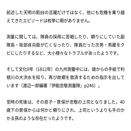
前述した天明の飢饉の活躍だけではなく、他にも危機を乗り越
えてきたエピソードは枚挙に暇がありません。
測量に関しては、隊員の採用に苦戦したり、頼りにしていた副
隊長・坂部貞兵衛が亡くなったり、隊員だった次男・秀蔵をク
ビにしたりするなど、大小様々なトラブルがあったようです。
そして文化9年（1812年）の九州測量中には、娘からの手紙で利
根川の大洪水を知り、再び故郷を救済するための指示を出して
います（渡辺一郎編著『伊能忠敬測量隊』p246）。
至時の死後は、その息子・景保が忠敬の上司となりました。40
歳下の景保からは何かと頼りにされ、上司というよりも手のか
かる孫のような存在だったようです。