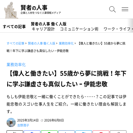
賢者
人事
の
企業と人材をつなぐ人事情報メディア
賢者の人事 働く人版
すべての記事
キャリア設計
コミュニケーション術
ワーク・ライフ
すべての記事
賢者の人事 働く人版
業務効率化
【偉人と働きたい】55歳から夢に挑
戦！年下に学ぶ謙虚さも真似したい ｰ 伊能忠敬
業務効率化
【偉人と働きたい】55歳から夢に挑戦！年下
に学ぶ謙虚さも真似したい ｰ 伊能忠敬
もしも伊能忠敬と一緒に働くことができたら･･････？この記事では伊
能忠敬のスゴい仕事人生をご紹介。一緒に働きたい理由も解説しま
す。
2025年3月14日
2026年6月8日
吉野潤子