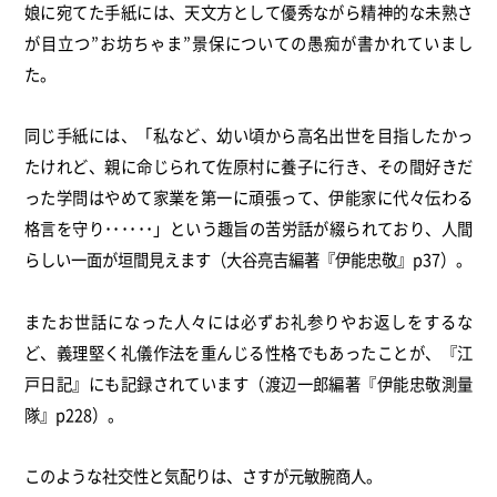
娘に宛てた手紙には、天文方として優秀ながら精神的な未熟さ
が目立つ”お坊ちゃま”景保についての愚痴が書かれていまし
た。
同じ手紙には、「私など、幼い頃から高名出世を目指したかっ
たけれど、親に命じられて佐原村に養子に行き、その間好きだ
った学問はやめて家業を第一に頑張って、伊能家に代々伝わる
格言を守り･･････」という趣旨の苦労話が綴られており、人間
らしい一面が垣間見えます（大谷亮吉編著『伊能忠敬』p37）。
またお世話になった人々には必ずお礼参りやお返しをするな
ど、義理堅く礼儀作法を重んじる性格でもあったことが、『江
戸日記』にも記録されています（渡辺一郎編著『伊能忠敬測量
隊』p228）。
このような社交性と気配りは、さすが元敏腕商人。