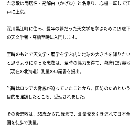
た忠敬は隠居名・勘解由（かげゆ）と名乗り、心機一転して江
戸に上京。
深川黒江町に住み、長年の夢だった天文学を学ぶために19歳下
の天文学者・高橋至時に入門します。
至時のもとで天文学・暦学を学ぶ内に地球の大きさを知りたい
と思うようになった忠敬は、至時の協力を得て、幕府に蝦夷地
（現在の北海道）測量の申請書を提出。
当時はロシアの脅威が迫っていたことから、国防のためという
目的を強調したところ、受理されました。
その後忠敬は、55歳から71歳まで、測量隊を引き連れて日本全
国を徒歩で測量。