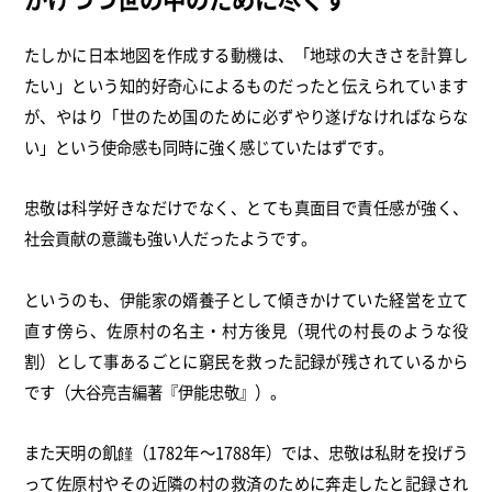
たしかに日本地図を作成する動機は、「地球の大きさを計算し
たい」という知的好奇心によるものだったと伝えられています
が、やはり「世のため国のために必ずやり遂げなければならな
い」という使命感も同時に強く感じていたはずです。
忠敬は科学好きなだけでなく、とても真面目で責任感が強く、
社会貢献の意識も強い人だったようです。
というのも、伊能家の婿養子として傾きかけていた経営を立て
直す傍ら、佐原村の名主・村方後見（現代の村長のような役
割）として事あるごとに窮民を救った記録が残されているから
です（大谷亮吉編著『伊能忠敬』）。
また天明の飢饉（1782年～1788年）では、忠敬は私財を投げう
って佐原村やその近隣の村の救済のために奔走したと記録され