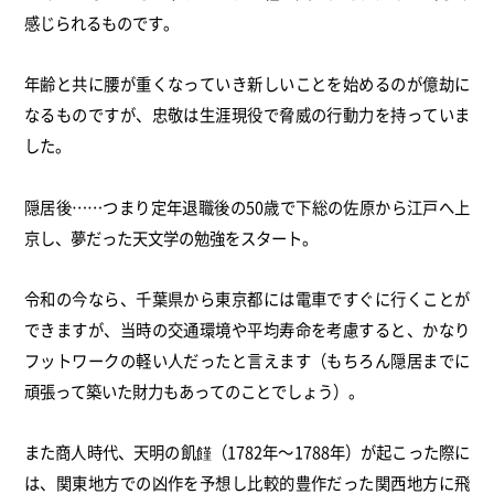
感じられるものです。
年齢と共に腰が重くなっていき新しいことを始めるのが億劫に
なるものですが、忠敬は生涯現役で脅威の行動力を持っていま
した。
隠居後……つまり定年退職後の50歳で下総の佐原から江戸へ上
京し、夢だった天文学の勉強をスタート。
令和の今なら、千葉県から東京都には電車ですぐに行くことが
できますが、当時の交通環境や平均寿命を考慮すると、かなり
フットワークの軽い人だったと言えます（もちろん隠居までに
頑張って築いた財力もあってのことでしょう）。
また商人時代、天明の飢饉（1782年～1788年）が起こった際に
は、関東地方での凶作を予想し比較的豊作だった関西地方に飛