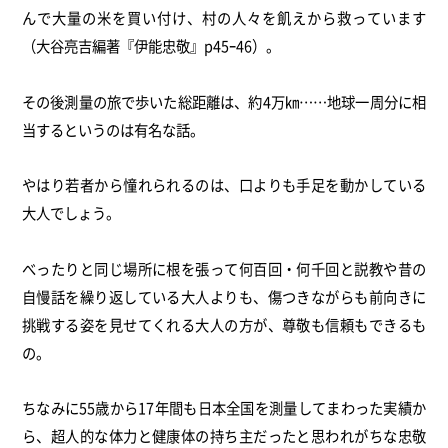
んで大量の米を買い付け、村の人々を飢えから救っています
（大谷亮吉編著『伊能忠敬』p45ｰ46）。
その後測量の旅で歩いた総距離は、約4万㎞……地球一周分に相
当するというのは有名な話。
やはり若者から憧れられるのは、口よりも手足を動かしている
大人でしょう。
べったりと同じ場所に根を張って何百回・何千回と説教や昔の
自慢話を繰り返している大人よりも、傷つきながらも前向きに
挑戦する姿を見せてくれる大人の方が、尊敬も信頼もできるも
の。
ちなみに55歳から17年間も日本全国を測量してまわった実績か
ら、超人的な体力と健康体の持ち主だったと思われがちな忠敬