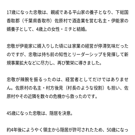
17歳になった忠敬は、親戚である平山家の養子となり、下総国
香取郡（千葉県香取市）佐原村で酒造業を営む名主・伊能家の
婿養子として、4歳上の女性・ミチと結婚。
忠敬が伊能家に婿入りした頃には家業の経営が停滞気味だった
のですが、忠敬は持ち前の知性とリーダーシップを発揮して新
規事業拡大などに尽力し、再び繁栄に導きました。
忠敬が辣腕を振るったのは、経営者としてだけではありませ
ん。佐原村の名主・村方後見（村長のような役割）も担い、佐
原村やその近隣を数々の危機から救ったのです。
45歳になった忠敬は、隠居を決意。
約4年後にようやく領主から隠居が許可されたため、50歳になっ