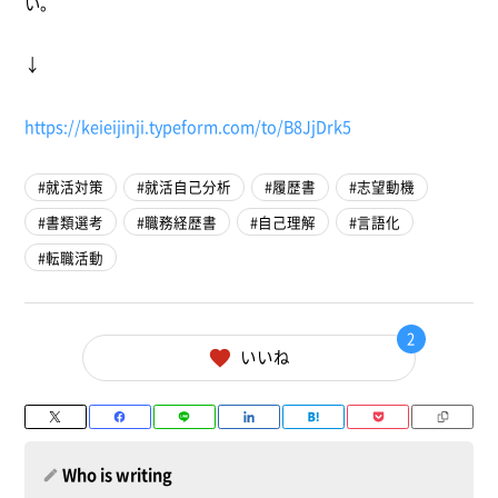
い。
↓
https://keieijinji.typeform.
com/to/B8JjDrk5
就活対策
就活自己分析
履歴書
志望動機
書類選考
職務経歴書
自己理解
言語化
転職活動
2
いいね
Who is writing