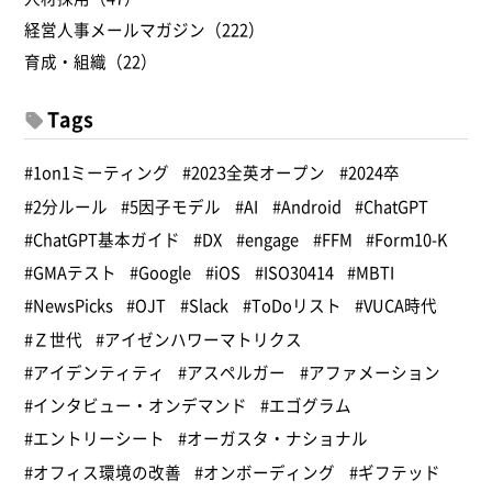
経営人事メールマガジン（222）
育成・組織（22）
Tags
#1on1ミーティング
#2023全英オープン
#2024卒
#2分ルール
#5因子モデル
#AI
#Android
#ChatGPT
#ChatGPT基本ガイド
#DX
#engage
#FFM
#Form10-K
#GMAテスト
#Google
#iOS
#ISO30414
#MBTI
#NewsPicks
#OJT
#Slack
#ToDoリスト
#VUCA時代
#Ｚ世代
#アイゼンハワーマトリクス
#アイデンティティ
#アスペルガー
#アファメーション
#インタビュー・オンデマンド
#エゴグラム
#エントリーシート
#オーガスタ・ナショナル
#オフィス環境の改善
#オンボーディング
#ギフテッド