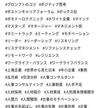
#プロンプトのコツ
#ポジティブ思考
#ボストンキャリアフォーラム
#ボックス社
#ポモドーロテクニック
#ホワイト企業
#マインド
#マスターズ
#マネージャー
#マネジメント術
#マミートラック
#ミーティング
#モチベーション
#リーダー
#リーダーシップ
#リスキリング
#リスクマネジメント
#リファレンスチェック
#リモートワーク
#レジリエンス
#ワークライフ・バランス
#ワークライフバランス
#上場企業
#世界から見た日本
#中小企業
#事例
#五月病
#交流分析
#人事コンサルタント
#人事コンサルティング
#人事制度
#人手不足
#人材採用
#人材紹介
#人材育成
#人的資本情報開示
#人間力
#人間関係
#仕事のモチベーション
#仕事の先延ばし
#仕事の失敗
#仕事効率
#企業