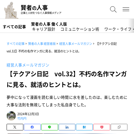
賢者
人事
の
企業と人材をつなぐ人事情報メディア
賢者の人事 働く人版
すべての記事
キャリア設計
コミュニケーション術
ワーク・ライフ
すべての記事
賢者の人事 経営者版
経営人事メールマガジン
【テクアシ日記
vol.32】不朽の名作マンガに見る、就活のヒントとは。
経営人事メールマガジン
【テクアシ日記 vol.32】不朽の名作マンガ
に見る、就活のヒントとは。
夢中になって漫画を読む楽しい時間に水を差したのは、楽しむために
大事な法則を無視してしまった私自身でした。
2024年12月3日
竹内円