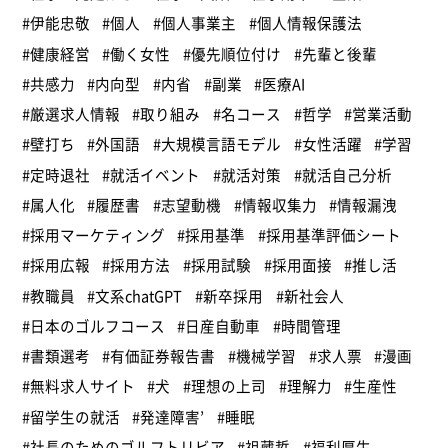
#伊能忠敬
#個人
#個人事業主
#個人情報保護法
#健康経営
#働く女性
#優先順位付け
#先輩と後輩
#共感力
#内向型
#内省
#副業
#医療AI
#厳選求人情報
#取り組み
#名コース
#哲学
#営業活動
#壁打ち
#外国語
#大規模言語モデル
#女性活躍
#学習
#定時退社
#就活イベント
#就活対策
#就活自己分析
#属人化
#履歴書
#志望動機
#情報収集力
#情報漏洩
#採用マーケティング
#採用基準
#採用基準評価シート
#採用広報
#採用方法
#採用試験
#採用面接
#推し活
#教職員
#文系chatGPT
#新卒採用
#新社会人
#日本のゴルフコース
#日産自動車
#時間管理
#書類選考
#有価証券報告書
#機械学習
#求人票
#漫画
#無料求人サイト
#犬
#理想の上司
#理解力
#生産性
#留学生の就活
#発達障害’
#睡眠
#社長のためのゴルフトリビア
#祖蔵哲
#福利厚生