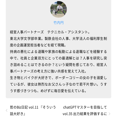
竹内円
経営人事パートナーズ テクニカル・アシスタント。
東北大学文学部卒業。製鉄会社の人事、大学法人の福利厚生制
度の企画運営担当者などを経て現職。
持病の悪化による退職や家族の転勤による退職などを経験する
中で、社員と企業双方にとっての最適解とは？人事を研究し突
き詰めることはできるのか？という疑問を感じており、経営人
事パートナーズの考え方に強い共感を覚えて入社。
生き物とバイクが大好きで、ボーダーコリーの女の子を溺愛し
ているが、彼女は熱烈なお父さんっ子なので若干片想い。うす
うす感づきつつも、めげずに毎日愛を伝えている。
哲のBiz日記 vol.11 『そういう
chatGPTマスターを目指して
話大好き』
vol.35 出力結果を評価するに