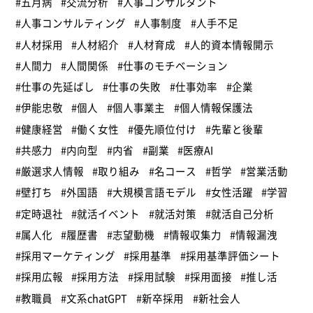
#五月病
#交流分析
#人事コンサルタント
#人事コンサルティング
#人事制度
#人手不足
#人材採用
#人材紹介
#人材育成
#人的資本情報開示
#人間力
#人間関係
#仕事のモチベーション
#仕事の先延ばし
#仕事の失敗
#仕事効率
#企業
#伊能忠敬
#個人
#個人事業主
#個人情報保護法
#健康経営
#働く女性
#優先順位付け
#先輩と後輩
#共感力
#内向型
#内省
#副業
#医療AI
#厳選求人情報
#取り組み
#名コース
#哲学
#営業活動
#壁打ち
#外国語
#大規模言語モデル
#女性活躍
#学習
#定時退社
#就活イベント
#就活対策
#就活自己分析
#属人化
#履歴書
#志望動機
#情報収集力
#情報漏洩
#採用マーケティング
#採用基準
#採用基準評価シート
#採用広報
#採用方法
#採用試験
#採用面接
#推し活
#教職員
#文系chatGPT
#新卒採用
#新社会人