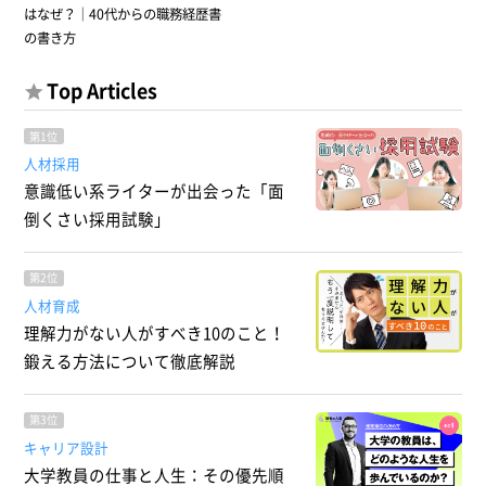
はなぜ？｜40代からの職務経歴書
の書き方
Top Articles
第1位
人材採用
意識低い系ライターが出会った「面
倒くさい採用試験」
第2位
人材育成
理解力がない人がすべき10のこと！
鍛える方法について徹底解説
第3位
キャリア設計
大学教員の仕事と人生：その優先順