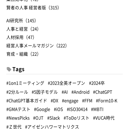
賢者の人事 経営者版（315）
AI研究所（145）
人事と経営（24）
人材採用（47）
経営人事メールマガジン（222）
育成・組織（22）
Tags
#1on1ミーティング
#2023全英オープン
#2024卒
#2分ルール
#5因子モデル
#AI
#Android
#ChatGPT
#ChatGPT基本ガイド
#DX
#engage
#FFM
#Form10-K
#GMAテスト
#Google
#iOS
#ISO30414
#MBTI
#NewsPicks
#OJT
#Slack
#ToDoリスト
#VUCA時代
#Ｚ世代
#アイゼンハワーマトリクス