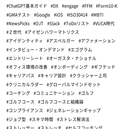
#ChatGPT基本ガイド
#DX
#engage
#FFM
#Form10-K
#GMAテスト
#Google
#iOS
#ISO30414
#MBTI
#NewsPicks
#OJT
#Slack
#ToDoリスト
#VUCA時代
#Ｚ世代
#アイゼンハワーマトリクス
#アイデンティティ
#アスペルガー
#アファメーション
#インタビュー・オンデマンド
#エゴグラム
#エントリーシート
#オーガスタ・ナショナル
#オフィス環境の改善
#オンボーディング
#ギフテッド
#キャリアパス
#キャリア設計
#クラッシャー上司
#クリニカルラダー
#グローバルマインドセット
#コーチング
#コミュニケーション
#ゴルフ
#ゴルフコース
#ゴルフコースと組織論
#コンプライアンス
#ジェネレーションギャップ
#ジョブ型
#スキマ時間
#ストレス解消法
#ストレッサー
#ストレッチ
#セルフコーチング