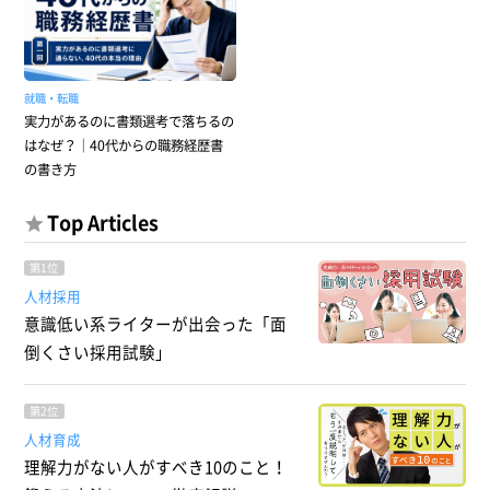
就職・転職
実力があるのに書類選考で落ちるの
はなぜ？｜40代からの職務経歴書
の書き方
Top Articles
第1位
人材採用
意識低い系ライターが出会った「面
倒くさい採用試験」
第2位
人材育成
理解力がない人がすべき10のこと！