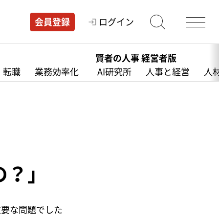
ログイン
会員登録
賢者の人事 経営者版
・転職
業務効率化
AI研究所
人事と経営
人
の？」
重要な問題でした