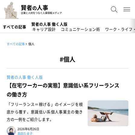
賢者
人事
の
企業と人材をつなぐ人事情報メディア
賢者の人事 働く人版
すべての記事
キャリア設計
コミュニケーション術
ワーク・ライフ
すべての記事
個人
#個人
賢者の人事 働く人版
【在宅ワーカーの実態】意識低い系フリーランス
の働き方
「フリーランス＝稼げる」のイメージを根
底から覆す、意識低い系個人事業主の働き
方の一例をご紹介します。
2026年6月26日
島田たま子