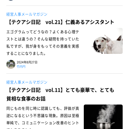
経営人事メールマガジン
【テクアシ日記 vol.21】仁義あるアシスタント
エゴグラムってどうなの？よくある心理テ
ストとは違うの？そんな疑問を持っていた
私ですが、我が身をもってその意義を実感
することになりました。
2024年8月27日
竹内円
経営人事メールマガジン
【テクアシ日記 vol.11】とても豪華で、とても
貧相な食事のお話
同じものを同じ時に認識しても、評価が真
逆になるという不思議な現象。原因は至極
単純で、コミュニケーション改善のヒント