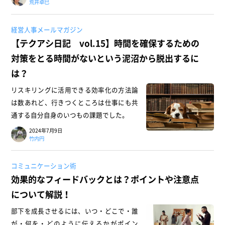
荒井卓巳
経営人事メールマガジン
【テクアシ日記 vol.15】時間を確保するための
対策をとる時間がないという泥沼から脱出するに
は？
リスキリングに活用できる効率化の方法論
は数あれど、行きつくところは仕事にも共
通する自分自身のいつもの課題でした。
2024年7月9日
竹内円
コミュニケーション術
効果的なフィードバックとは？ポイントや注意点
について解説！
部下を成長させるには、いつ・どこで・誰
が・何を・どのように伝えるかがポイン