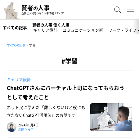
賢者
人事
の
企業と人材をつなぐ人事情報メディア
賢者の人事 働く人版
すべての記事
キャリア設計
コミュニケーション術
ワーク・ライフ
すべての記事
学習
#学習
キャリア設計
ChatGPTさんにバーチャル上司になってもらおう
として考えたこと
ネット民に学んだ「難しくないけど役にも
立たないChatGPT活用法」のお話です。
2024年9月4日
島田たま子