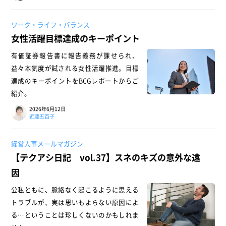
ワーク・ライフ・バランス
女性活躍目標達成のキーポイント
有価証券報告書に報告義務が課せられ、
益々本気度が試される女性活躍推進。目標
達成のキーポイントをBCGレポートからご
紹介。
2026年6月12日
近藤五百子
経営人事メールマガジン
【テクアシ日記 vol.37】スネのキズの意外な遠
因
公私ともに、脈絡なく起こるように思える
トラブルが、実は思いもよらない原因によ
る…ということは珍しくないのかもしれま