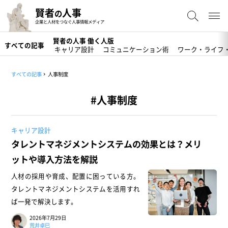
賢者
人事
の
企業と人材をつなぐ人事情報メディア
賢者の人事 働く人版
すべての記事
キャリア設計
コミュニケーション術
ワーク・ライフ
すべての記事
人事制度
#人事制度
キャリア設計
タレントマネジメントシステムの効果とは？メリ
ットや導入方法を解説
人材の採用や育成、配置に困っている方。
タレントマネジメントシステムを活用すれ
ば一発で解決します。
2026年7月29日
荒井卓巳