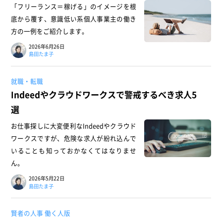
「フリーランス＝稼げる」のイメージを根
底から覆す、意識低い系個人事業主の働き
方の一例をご紹介します。
2026年6月26日
島田たま子
就職・転職
Indeedやクラウドワークスで警戒するべき求人5
選
お仕事探しに大変便利なIndeedやクラウド
ワークスですが、危険な求人が紛れ込んで
いることも知っておかなくてはなりませ
ん。
2026年5月22日
島田たま子
賢者の人事 働く人版