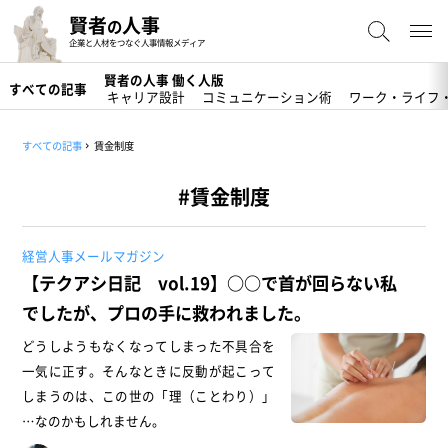
賢者
人事
の
企業と人材をつなぐ人事情報メディア
賢者の人事 働く人版
すべての記事
キャリア設計
コミュニケーション術
ワーク・ライフ
すべての記事
賃金制度
#賃金制度
経営人事メールマガジン
【テクアシ日記 vol.19】○○で首が回らない私
でしたが、プロの手に救われました。
どうしようもなくなってしまった不具合を
一気に正す。そんなときに反動が起こって
しまうのは、この世の「理（ことわり）」
…なのかもしれません。