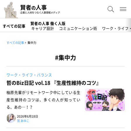
賢者
人事
の
企業と人材をつなぐ人事情報メディア
賢者の人事 働く人版
すべての記事
キャリア設計
コミュニケーション術
ワーク・ライフ
すべての記事
集中力
#集中力
ワーク・ライフ・バランス
哲のBiz日記 vol.18 『生産性維持のコツ』
柚原先輩がリモートワーク中にしている生
産性維持のコツは、多くの人が知ってい
る、あの…！？
2026年6月18日
宮 あゆこ