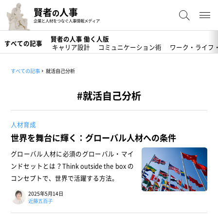
賢者
人事
の
企業と人材をつなぐ人事情報メディア
賢者の人事 働く人版
すべての記事
キャリア設計
コミュニケーション術
ワーク・ライフ
すべての記事
就活自己分析
#就活自己分析
人材育成
世界を舞台に輝く：グローバル人材への条件
グローバル人材に必須のグローバル・マイ
ンドセットとは？Think outside the box の
コンセプトで、世界で活躍する方法。
2025年5月14日
近藤五百子