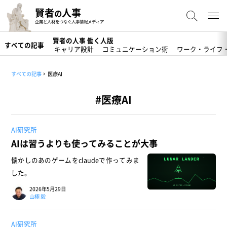
賢者
人事
の
企業と人材をつなぐ人事情報メディア
賢者の人事 働く人版
すべての記事
キャリア設計
コミュニケーション術
ワーク・ライフ
すべての記事
医療AI
#医療AI
AI研究所
AIは習うよりも使ってみることが大事
懐かしのあのゲームをclaudeで作ってみま
した。
2026年5月29日
山極 毅
AI研究所