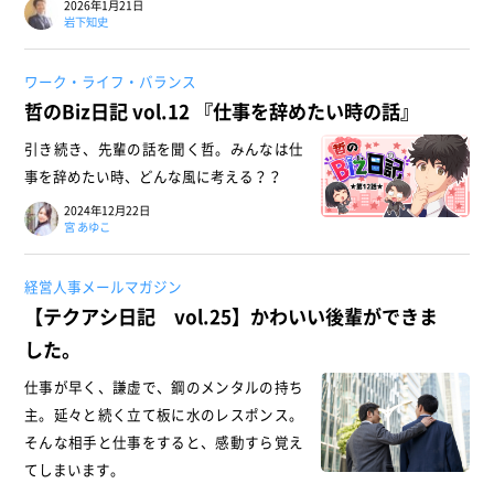
2026年1月21日
岩下知史
ワーク・ライフ・バランス
哲のBiz日記 vol.12 『仕事を辞めたい時の話』
引き続き、先輩の話を聞く哲。みんなは仕
事を辞めたい時、どんな風に考える？？
2024年12月22日
宮 あゆこ
経営人事メールマガジン
【テクアシ日記 vol.25】かわいい後輩ができま
した。
仕事が早く、謙虚で、鋼のメンタルの持ち
主。延々と続く立て板に水のレスポンス。
そんな相手と仕事をすると、感動すら覚え
てしまいます。