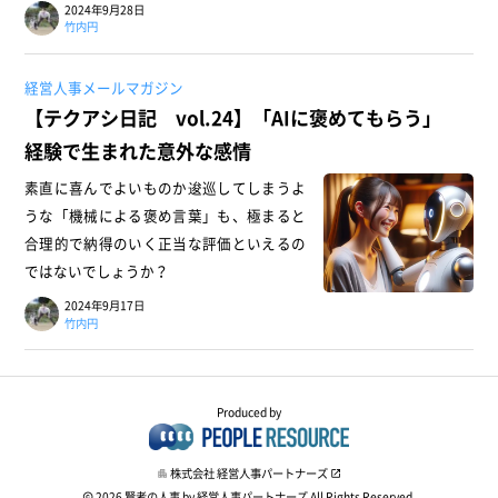
2024年9月28日
竹内円
経営人事メールマガジン
【テクアシ日記 vol.24】「AIに褒めてもらう」
経験で生まれた意外な感情
素直に喜んでよいものか逡巡してしまうよ
うな「機械による褒め言葉」も、極まると
合理的で納得のいく正当な評価といえるの
ではないでしょうか？
2024年9月17日
竹内円
Produced by
株式会社 経営人事パートナーズ
2026
賢者の人事 by 経営人事パートナーズ
All Rights Reserved.