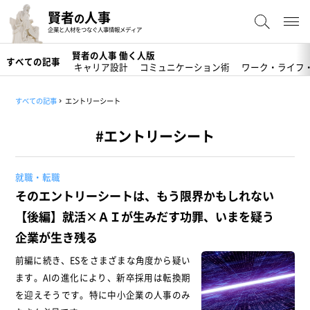
賢者
人事
の
企業と人材をつなぐ人事情報メディア
賢者の人事 働く人版
すべての記事
キャリア設計
コミュニケーション術
ワーク・ライフ
すべての記事
エントリーシート
#エントリーシート
就職・転職
そのエントリーシートは、もう限界かもしれない
【後編】就活×ＡＩが生みだす功罪、いまを疑う
企業が生き残る
前編に続き、ESをさまざまな角度から疑い
ます。AIの進化により、新卒採用は転換期
を迎えそうです。特に中小企業の人事のみ