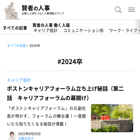
賢者
人事
の
企業と人材をつなぐ人事情報メディア
賢者の人事 働く人版
すべての記事
キャリア設計
コミュニケーション術
ワーク・ライフ
すべての記事
2024卒
#2024卒
キャリア設計
ボストンキャリアフォーラム立ち上げ秘話（第二
話 キャリアフォーラムの幕開け）
「ボストンキャリアフォーラム」の元副社
長が明かす、フォーラムの舞台裏！一度聞
いたら知りたくなる秘話が満載！
2025年8月20日
近藤五百子