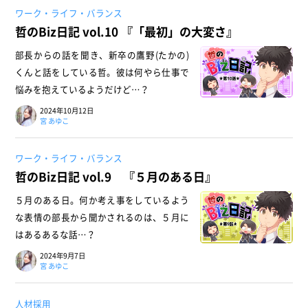
ワーク・ライフ・バランス
哲のBiz日記 vol.10 『「最初」の大変さ』
部長からの話を聞き、新卒の鷹野(たかの)
くんと話をしている哲。彼は何やら仕事で
悩みを抱えているようだけど…？
2024年10月12日
宮 あゆこ
ワーク・ライフ・バランス
哲のBiz日記 vol.9 『５月のある日』
５月のある日。何か考え事をしているよう
な表情の部長から聞かされるのは、５月に
はあるあるな話…？
2024年9月7日
宮 あゆこ
人材採用