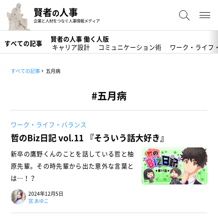
賢者
人事
の
企業と人材をつなぐ人事情報メディア
賢者の人事 働く人版
すべての記事
キャリア設計
コミュニケーション術
ワーク・ライフ
すべての記事
五月病
#五月病
ワーク・ライフ・バランス
哲のBiz日記 vol.11 『そういう話大好き』
新卒の鷹野くんのことを話している哲と柚
原先輩。その時先輩から出た意外な言葉と
は…！？
2024年12月5日
宮 あゆこ