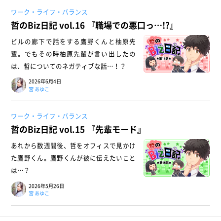
ワーク・ライフ・バランス
哲のBiz日記 vol.16 『職場での悪口っ…!?』
ビルの廊下で話をする鷹野くんと柚原先
輩。でもその時柚原先輩が言い出したの
は、哲についてのネガティブな話…！？
2026年6月4日
宮 あゆこ
ワーク・ライフ・バランス
哲のBiz日記 vol.15 『先輩モード』
あれから数週間後、哲をオフィスで見かけ
た鷹野くん。鷹野くんが彼に伝えたいこと
は…？
2026年5月26日
宮 あゆこ