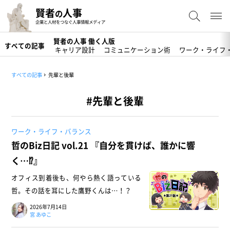
賢者
人事
の
企業と人材をつなぐ人事情報メディア
賢者の人事 働く人版
すべての記事
キャリア設計
コミュニケーション術
ワーク・ライフ
すべての記事
先輩と後輩
#先輩と後輩
ワーク・ライフ・バランス
哲のBiz日記 vol.21 『自分を貫けば、誰かに響
く…⁉️』
オフィス到着後も、何やら熱く語っている
哲。その話を耳にした鷹野くんは…！？
2026年7月14日
宮 あゆこ